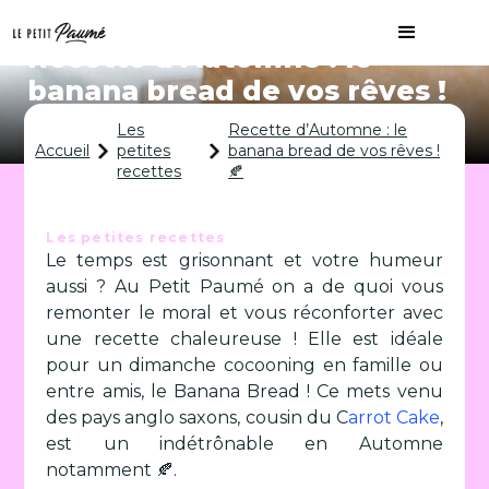
Recette d’Automne : le
banana bread de vos rêves !
🍂
Les
Recette d’Automne : le
Accueil
petites
banana bread de vos rêves !
recettes
🍂
Les petites recettes
Le temps est grisonnant et votre humeur
aussi ? Au Petit Paumé on a de quoi vous
remonter le moral et vous réconforter avec
une recette chaleureuse ! Elle est idéale
pour un dimanche cocooning en famille ou
entre amis, le Banana Bread ! Ce mets venu
des pays anglo saxons, cousin du C
arrot Cake
,
est un indétrônable en Automne
notamment 🍂.