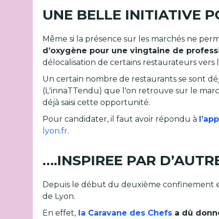
UNE BELLE INITIATIVE 
Même si la présence sur les marchés ne perme
d’oxygène pour une vingtaine de professi
délocalisation de certains restaurateurs vers l
Un certain nombre de restaurants se sont déjà
(L'innaTTendu) que l'on retrouve sur le marché
déjà saisi cette opportunité.
Pour candidater, il faut avoir répondu à
l’ap
lyon.fr
.
….INSPIREE PAR D’AUTR
Depuis le début du deuxième confinement et l
de Lyon.
En effet,
la Caravane des Chefs
a dû donne