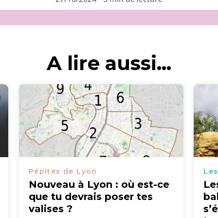
A lire aussi...
Pépites de Lyon
Les
Nouveau à Lyon : où est-ce
Le
que tu devrais poser tes
ba
valises ?
s’