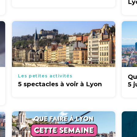
Ly
Les petites activités
Qu
5 spectacles à voir à Lyon
5 j