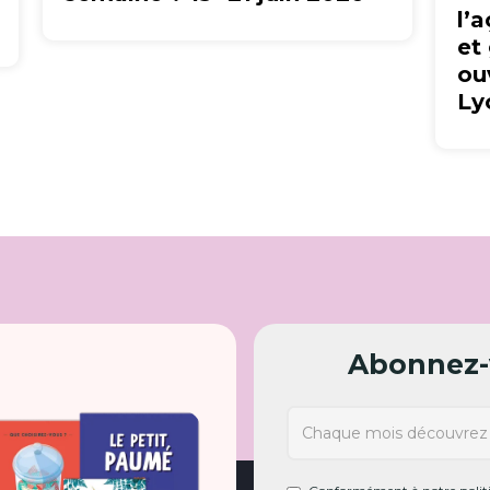
l’
et
ou
Ly
Abonnez-v