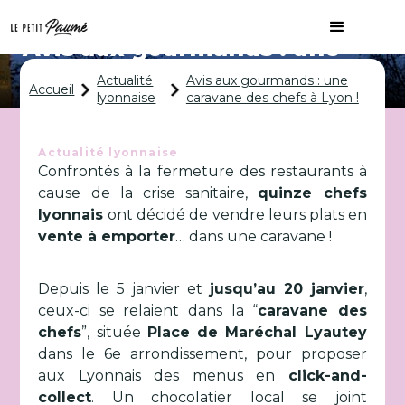
Avis aux gourmands : une
caravane des chefs à Lyon !
Actualité
Avis aux gourmands : une
Accueil
lyonnaise
caravane des chefs à Lyon !
Actualité lyonnaise
Confrontés à la fermeture des restaurants à
cause de la crise sanitaire,
quinze chefs
lyonnais
ont décidé de vendre leurs plats en
vente à emporter
… dans une caravane !
Depuis le 5 janvier et
jusqu’au 20 janvier
,
ceux-ci se relaient dans la “
caravane des
chefs
”, située
Place de Maréchal Lyautey
dans le 6e arrondissement, pour proposer
aux Lyonnais des menus en
click-and-
collect
. Un chocolatier local se joint