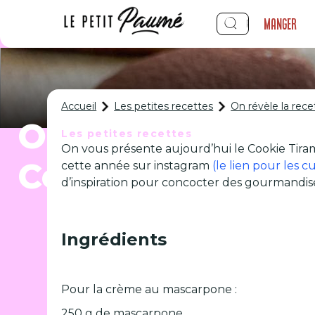
Manger
Accueil
Les petites recettes
On révèle la rece
On révèle la rec
Les petites recettes
On vous présente aujourd’hui le Cookie Tira
Cookie Tiramisu 
cette année sur instagram
(le lien pour les cu
d’inspiration pour concocter des gourmandise
Ingrédients
Pour la crème au mascarpone :
250 g de mascarpone