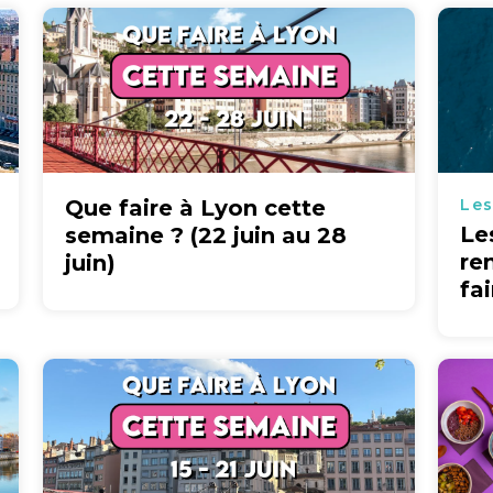
Que faire à Lyon cette
Les
Le
semaine ? (22 juin au 28
re
juin)
fa