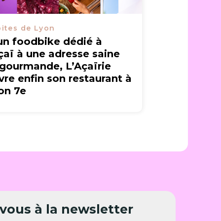
ites de Lyon
un foodbike dédié à
açaï à une adresse saine
 gourmande, L’Açaïrie
vre enfin son restaurant à
on 7e
ous à la newsletter