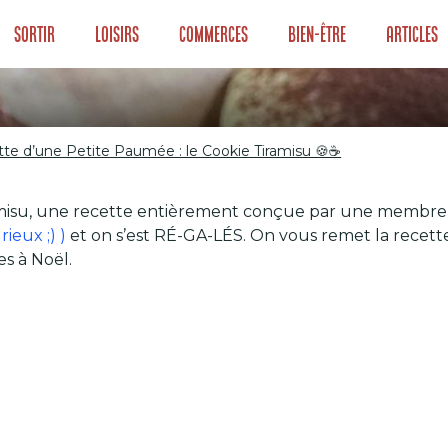
Sortir
Loisirs
Commerces
Bien-être
Articles
tte d’une Petite Paumée : le Cookie Tiramisu 🍪☕️
ette d’une Petite 
misu, une recette entièrement conçue par une membre du
🍪☕️
rieux ;) )
et on s’est RÉ-GA-LÉS. On vous remet la recett
s à Noël.