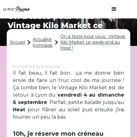
On a testé pour vous :
Vintage Kilo Market ce
week-end au Heat !
On a testé pour vous : Vintage
Actualité
Accueil
Kilo Market ce week-end au
lyonnaise
Heat !
Actualité lyonnaise
Il fait beau, il fait bon… ça me donne bien
envie de faire un truc cool de ma journée !
Ça tombe bien, le Vintage Kilo Market est de
retour à Lyon du
vendredi 4 au dimanche
6 septembre
. Parfait, petite balade jusqu’au
Heat
pour flâner au soleil puis ensuite j’irai
fouiner un peu là bas.
10h, je réserve mon créneau