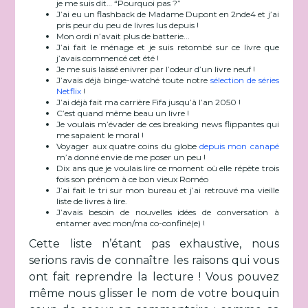
je me suis dit… “Pourquoi pas ?”
J’ai eu un flashback de Madame Dupont en 2nde4 et j’ai
pris peur du peu de livres lus depuis !
Mon ordi n’avait plus de batterie...
J’ai fait le ménage et je suis retombé sur ce livre que
j’avais commencé cet été !
Je me suis laissé enivrer par l’odeur d’un livre neuf !
J’avais déjà binge-watché toute notre
sélection de séries
Netflix
!
J’ai déjà fait ma carrière Fifa jusqu’à l’an 2050 !
C’est quand même beau un livre !
Je voulais m’évader de ces breaking news flippantes qui
me sapaient le moral !
Voyager aux quatre coins du globe
depuis mon canapé
m’a donné envie de me poser un peu !
Dix ans que je voulais lire ce moment où elle répète trois
fois son prénom à ce bon vieux Roméo
J’ai fait le tri sur mon bureau et j’ai retrouvé ma vieille
liste de livres à lire.
J’avais besoin de nouvelles idées de conversation à
entamer avec mon/ma co-confiné(e) !
Cette liste n’étant pas exhaustive, nous
serions ravis de connaître les raisons qui vous
ont fait reprendre la lecture ! Vous pouvez
même nous glisser le nom de votre bouquin