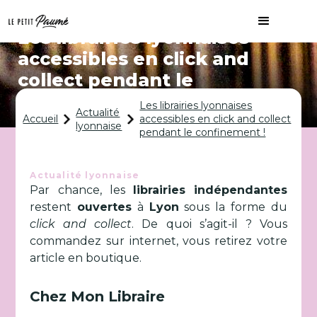
Les librairies lyonnaises
accessibles en click and
collect pendant le
confinement !
Les librairies lyonnaises
Actualité
Accueil
accessibles en click and collect
lyonnaise
pendant le confinement !
Actualité lyonnaise
Par chance, les
librairies
indépendantes
restent
ouvertes
à
Lyon
sous la forme du
click and collect
. De quoi s’agit-il ? Vous
commandez sur internet, vous retirez votre
article en boutique.
Chez Mon Libraire