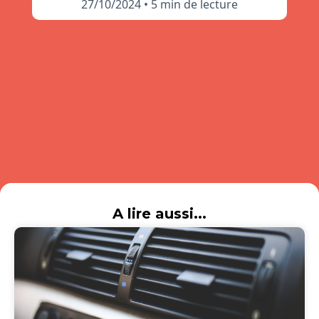
27/10/2024
•
5 min de lecture
A lire aussi...