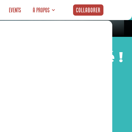
Events
À propos
Collaborer
een a commencé !