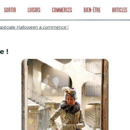
Sortir
Loisirs
Commerces
Bien-être
Articles
 spéciale Halloween a commencé !
e !
 spéciale Hallow