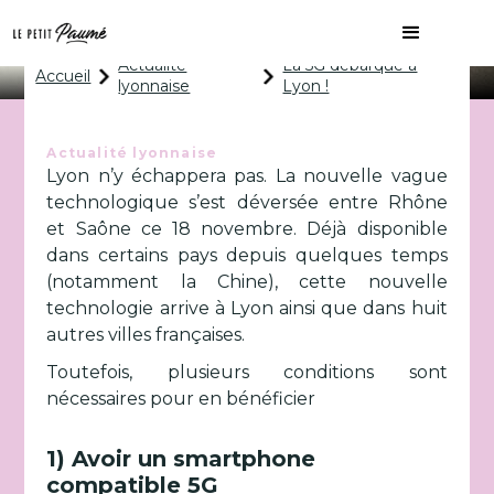
La 5G débarque à Lyon !
Actualité
La 5G débarque à
Accueil
lyonnaise
Lyon !
Actualité lyonnaise
Lyon n’y échappera pas. La nouvelle vague
technologique s’est déversée entre Rhône
et Saône ce 18 novembre. Déjà disponible
dans certains pays depuis quelques temps
(notamment la Chine), cette nouvelle
technologie arrive à Lyon ainsi que dans huit
autres villes françaises.
Toutefois, plusieurs conditions sont
nécessaires pour en bénéficier
1) Avoir un smartphone
compatible 5G