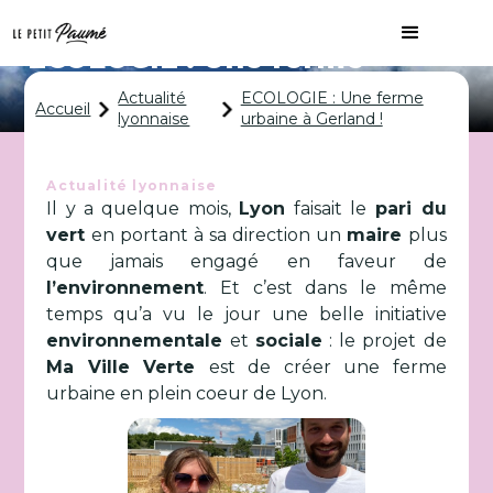
ECOLOGIE : Une ferme
urbaine à Gerland !
Actualité
ECOLOGIE : Une ferme
Accueil
lyonnaise
urbaine à Gerland !
Actualité lyonnaise
Il y a quelque mois,
Lyon
faisait le
pari du
vert
en portant à sa direction un
maire
plus
que jamais engagé en faveur de
l’environnement
. Et c’est dans le même
temps qu’a vu le jour une belle initiative
environnementale
et
sociale
: le projet de
Ma Ville Verte
est de créer une ferme
urbaine en plein coeur de Lyon.