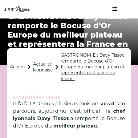
GASTRONOMIE : Davy Tissot
remporte le Bocuse d'Or
Europe du meilleur plateau
et représentera la France en
finale !
GASTRONOMIE : Davy Tissot
remporte le Bocuse d'Or
Actualité
Accueil
Europe du meilleur plateau et
lyonnaise
représentera la France en
finale !
Actualité lyonnaise
Il l’a fait !! Depuis plusieurs mois on suivait son
parcours, aujourd’hui c’est officiel : le
chef
lyonnais Davy Tissot
a remporté le Bocuse
d’Or Europe du
meilleur plateau
.