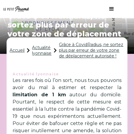
Grâce à CovidRadius, ne
sortez plus par erreur de
votre zone de déplacement
autorisée !
Grâce à CovidRadius, ne sortez
Actualité
Accueil
plus par erreur de votre zone
lyonnaise
de déplacement autorisée !
Actualité lyonnaise
Les rares fois où l’on sort, nous tous pouvons
avoir du mal à estimer et respecter la
limitation de 1 km
autour du domicile.
Pourtant, le respect de cette mesure est
essentiel à la lutte contre la pandémie Covid-
19 que nous expérimentons actuellement.
Pour éviter de bafouer cette règle et ne pas
risquer inutilement une amende, la solution