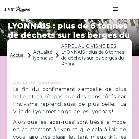
APPEL AU CIVISME DES
LYONNAIS : plus de 6 tonnes
de déchets sur les berges du
Rhône
APPEL AU CIVISME DES
Actualité
LYONNAIS : plus de 6 tonnes
Accueil
lyonnaise
de déchets sur les berges du
Rhône
Actualité lyonnaise
La fin du confinement s’emballe de plus
belle...et ça n’a pas que des bons côtés car
l’incivisme reprend aussi de plus belle… La
Ville de Lyon met en garde les Lyonnais !
Alors que les “apér-rues” sont très à la mode
en ce moment à Lyon et que cela à l’air de
vous faire très plaisir (et tant mieux ☀️), les