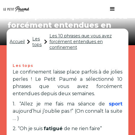
Les 10 phrases que vous avez
forcément entendues en
confinement
Les 10 phrases que vous avez
Les
Accueil
forcément entendues en
tops
confinement
Les tops
Le confinement laisse place parfois à de jolies
perles ! Le Petit Paumé a sélectionné 10
phrases que vous avez forcément
entendues depuis deux semaines.
1. “Allez je me fais ma séance de
sport
aujourd’hui j’oublie pas !” (On connaît la suite
… )
2. “Oh je suis
fatigué
de ne rien faire”