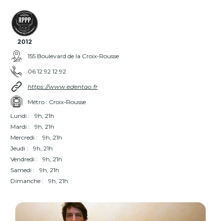
2012
155 Boulevard de la Croix-Rousse
06 12 92 12 92
https://www.edentao.fr
Métro : Croix-Rousse
Lundi :
9h, 21h
Mardi :
9h, 21h
Mercredi :
9h, 21h
Jeudi :
9h, 21h
Vendredi :
9h, 21h
Samedi :
9h, 21h
Dimanche :
9h, 21h