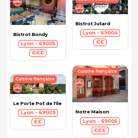
Bistrot Jutard
Lyon - 69004
Bistrot Bondy
€€
Lyon - 69005
€€€
Cuisine française
Cuisine française
Le Porte Pot de l'île Barbe
Notre Maison
Lyon - 69009
Lyon - 69005
€€
€€€