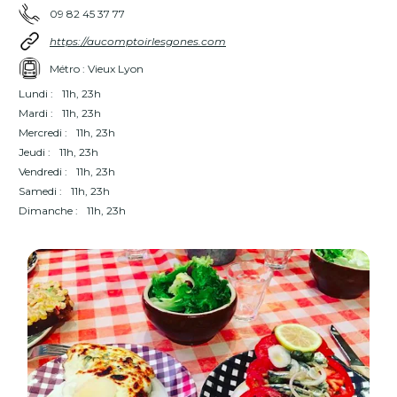
09 82 45 37 77
https://aucomptoirlesgones.com
Métro : Vieux Lyon
Lundi :
11h, 23h
Mardi :
11h, 23h
Mercredi :
11h, 23h
Jeudi :
11h, 23h
Vendredi :
11h, 23h
Samedi :
11h, 23h
Dimanche :
11h, 23h