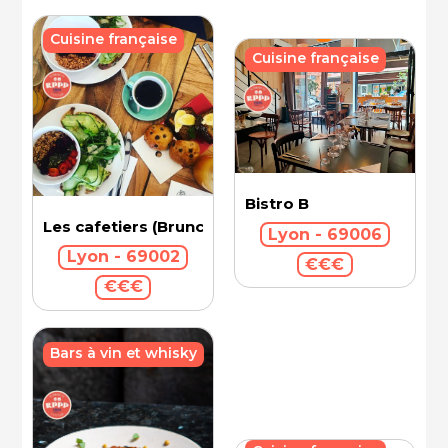
Cuisine française
Cuisine française
Bistro B
Les cafetiers (Brunch)
Lyon - 69006
Lyon - 69002
€€€
€€€
Bars à vin et whisky