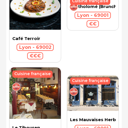
Cuisine française
Bartholomé (Brunch)
Lyon - 69001
€€
Café Terroir
Lyon - 69002
€€€
Cuisine française
Cuisine française
Les Mauvaises Herbes
Le Tibouren