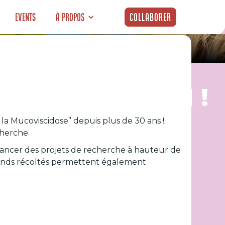
Events
À propos
Collaborer
e l’Espoir 2021 !
e la Mucoviscidose” depuis plus de 30 ans !
cherche.
financer des projets de recherche à hauteur de
s fonds récoltés permettent également