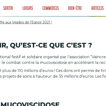
Sortir
Loisirs
Commerces
Bien-être
Articles
le aux Virades de l’Espoir 2021 !
ffle aux Virades d
R, QU’EST-CE QUE C’EST ?
nal festif et solidaire organisé par l’association “Vaincr
r le combat contre la mucoviscidose en accélérant la re
ré plus de 110 millions d’euros ! Ces dons ont permis de 
des projets de soins à hauteur de 35 millions d’euros. Le
 MUCOVISCIDOSE