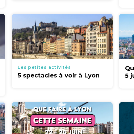
Les petites activités
Qu
5 spectacles à voir à Lyon
5 j