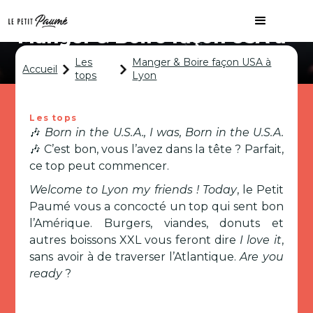
Manger & Boire façon USA à
Lyon
Les
Manger & Boire façon USA à
Accueil
tops
Lyon
Les tops
🎶
Born in the U.S.A., I was, Born in the U.S.A.
🎶 C’est bon, vous l’avez dans la tête ? Parfait,
ce top peut commencer.
Welcome to Lyon my friends ! Today
, le Petit
Paumé vous a concocté un top qui sent bon
l’Amérique. Burgers, viandes, donuts et
autres boissons XXL vous feront dire
I love it
,
sans avoir à de traverser l’Atlantique.
Are you
ready
?