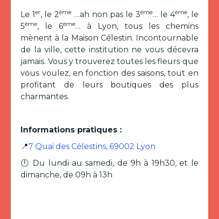
er
ème
ème
ème
Le 1
, le 2
…ah non pas le 3
… le 4
, le
ème
ème
5
, le 6
… à Lyon, tous les chemins
mènent à la Maison Célestin. Incontournable
de la ville, cette institution ne vous décevra
jamais. Vous y trouverez toutes les fleurs que
vous voulez, en fonction des saisons, tout en
profitant de leurs boutiques des plus
charmantes.
Informations pratiques :
📍
7 Quai des Célestins, 69002 Lyon
🕛 Du lundi au samedi, de 9h à 19h30, et le
dimanche, de 09h à 13h