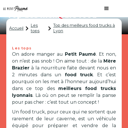
Top des meilleurs food
trucks à Lyon
Les
Top des meilleurs food trucks à
Accueil
tops
Lyon
Les tops
On adore manger au
Petit Paumé
. Et non,
on n’est pas snob ! On aime tout : de la
Mère
Brazier
à la nourriture faite devant nous en
2 minutes dans un
food truck
. Et c’est
pourquoi on les met à l’honneur aujourd’hui
dans ce top des
meilleurs food trucks
lyonnais
. Là où on peut se remplir la panse
pour pas cher : c’est tout un concept !
Un food truck, pour ceux qui ne sortent que
rarement de leur caverne, est un véhicule
équipé pour préparer et vendre de la