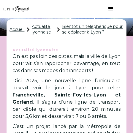
Bientôt un téléphérique
pour se déplacer à Lyon ?
Actualité
Bientôt un téléphérique pour
Accueil
lyonnaise
se déplacer à Lyon ?
Actualité lyonnaise
On est pas loin des pistes, mais la ville de Lyon
pourrait s’en rapprocher davantage, en tout
cas dans ses modes de transports !
D’ici 2025, une nouvelle ligne funiculaire
devrait voir le jour à Lyon pour relier
Francheville, Sainte-Foy-lès-Lyon et
Gerland
. Il s'agira d’une ligne de transport
par câble qui durerait environ 20 minutes
pour 5,6 km et desservirait 7 ou 8 arrêts.
C’est un projet lancé par la Métropole de