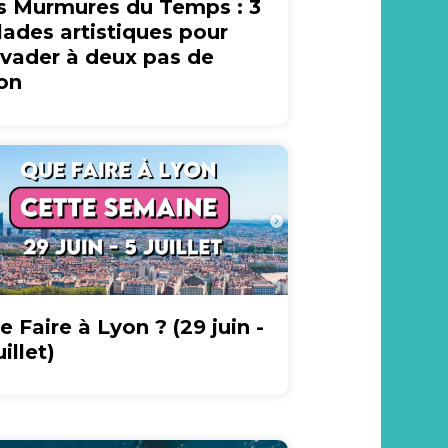
s Murmures du Temps : 3
lades artistiques pour
évader à deux pas de
on
e Faire à Lyon ? (29 juin -
uillet)