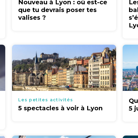
Nouveau à Lyon : où est-ce
Le
que tu devrais poser tes
ba
valises ?
s’
Ly
Les petites activités
Qu
5 spectacles à voir à Lyon
5 j