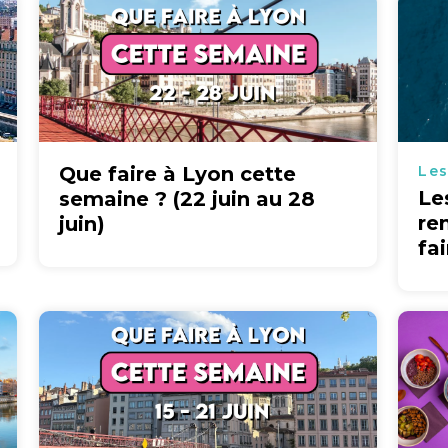
Que faire à Lyon cette
Les
Le
semaine ? (22 juin au 28
re
juin)
fa