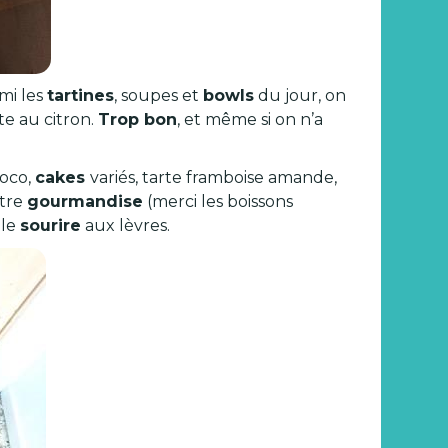
mi les
tartines
, soupes et
bowls
du jour, on
te au citron.
Trop bon
, et même si on n’a
oco,
cakes
variés, tarte framboise amande,
otre
gourmandise
(merci les boissons
 le
sourire
aux lèvres.