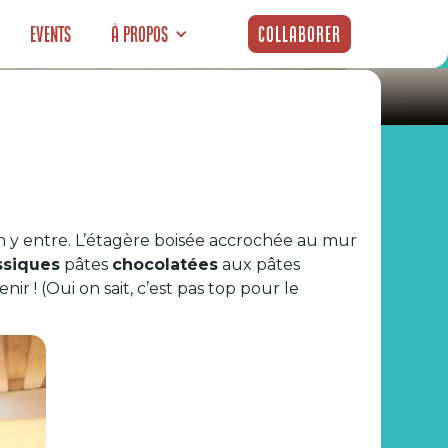
Events
À propos
Collaborer
ch du Sweetspot
on y entre. L’étagère boisée accrochée au mur
ssiques
pâtes
chocolatées
aux pâtes
enir ! (Oui on sait, c’est pas top pour le