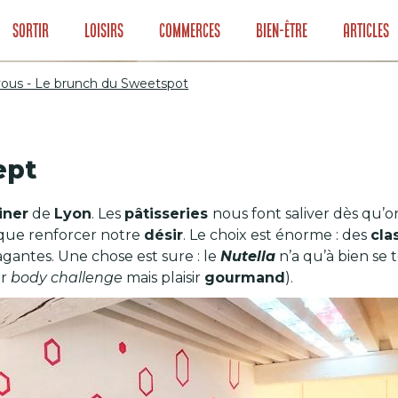
Sortir
Loisirs
Commerces
Bien-être
Articles
vous - Le brunch du Sweetspot
r vous - Le brun
ept
tiner
de
Lyon
. Les
pâtisseries
nous font saliver dès qu’
t que renforcer notre
désir
. Le choix est énorme : des
cla
agantes. Une chose est sure : le
Nutella
n’a qu’à bien se t
er
body challenge
mais plaisir
gourmand
).