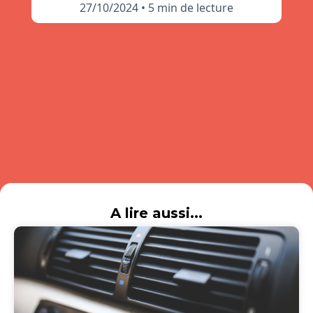
27/10/2024
•
5 min de lecture
A lire aussi...