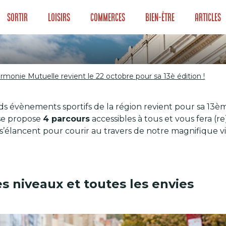
Sortir
Loisirs
Commerces
Bien-être
Articles
monie Mutuelle revient le 22 octobre pour sa 13è édition !
armonie Mutuelle 
nds évènements sportifs de la région revient pour sa 13èm
3è édition !
rse propose
4 parcours
accessibles à tous et vous fera (r
s’élancent pour courir au travers de notre magnifique v
s niveaux et toutes les envies