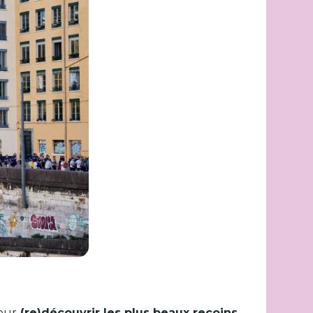
our
(re)découvrir les plus beaux recoins