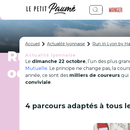
Manger
Accueil
Actualité lyonnaise
Run In Lyon by Har
Run In Lyon by H
Actualité lyonnaise
Le
dimanche 22 octobr
e
, l’un des plus gra
octobre pour sa 1
Mutuelle
. Le principe ne change pas, la cou
année, ce sont des
milliers de coureurs
qui 
conviviale
.
4 parcours adaptés à tous le