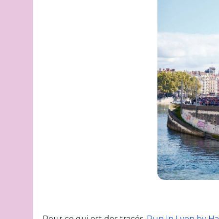
Pour ce qui est des tracés,
Run In Lyon by H