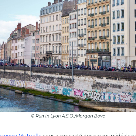
© Run in Lyon A.S.O./Morgan Bove
armonie Mutuelle
vous a concocté des parcours idéals p