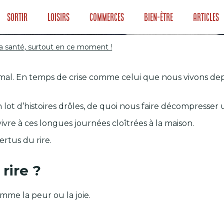
Sortir
Loisirs
Commerces
Bien-être
Articles
la santé, surtout en ce moment !
e mal. En temps de crise comme celui que nous vivons de
r la santé, surto
n lot d’histoires drôles, de quoi nous faire décompresse
vre à ces longues journées cloîtrées à la maison.
ertus du rire.
 rire ?
omme la peur ou la joie.