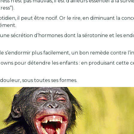
tress n’est pas mauvais, il est d’ailleurs essentiel à la sur
ress”).
dien, il peut être nocif. Or le rire, en diminuant la conc
nément.
e une sécrétion d’hormones dont la sérotonine et les en
de s’endormir plus facilement, un bon remède contre l’i
clowns pour détendre les enfants : en produisant cette c
ouleur, sous toutes ses formes.