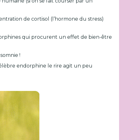
vie humaine (si on se fait courser par un
entration de cortisol (l’hormone du stress)
dorphines qui procurent un effet de bien-être
nsomnie !
élèbre endorphine le rire agit un peu