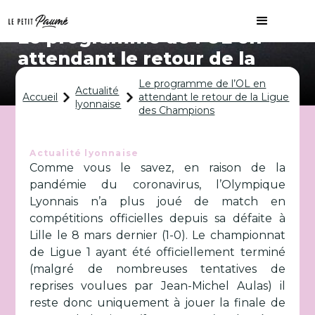
Le programme de l’OL en
attendant le retour de la
Ligue des Champions
Le programme de l’OL en
Actualité
Accueil
attendant le retour de la Ligue
lyonnaise
des Champions
Actualité lyonnaise
Comme vous le savez, en raison de la
pandémie du coronavirus, l’Olympique
Lyonnais n’a plus joué de match en
compétitions officielles depuis sa défaite à
Lille le 8 mars dernier (1-0). Le championnat
de Ligue 1 ayant été officiellement terminé
(malgré de nombreuses tentatives de
reprises voulues par Jean-Michel Aulas) il
reste donc uniquement à jouer la finale de