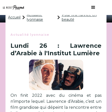
Pour finir l'année en beauté
Actualité
Pour finir l'année en
Accueil
lyonnaise
beauté
Actualité lyonnaise
Lundi 26 : Lawrence
d’Arabie à l'Institut Lumière
On finit 2022 avec du cinéma et pas
n’importe lequel. Lawrence d’Arabie, c’est un
film grandiose qui dépeint la rencontre entre