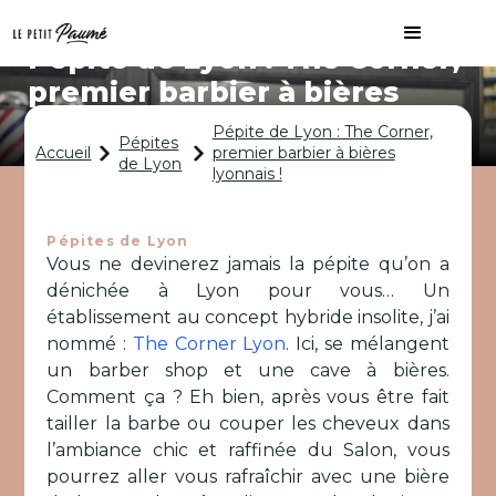
Pépite de Lyon : The Corner,
premier barbier à bières
lyonnais !
Pépite de Lyon : The Corner,
Pépites
Accueil
premier barbier à bières
de Lyon
lyonnais !
Pépites de Lyon
Vous ne devinerez jamais la pépite qu’on a
dénichée à Lyon pour vous… Un
établissement au concept hybride insolite, j’ai
nommé :
The Corner Lyon
. Ici, se mélangent
un barber shop et une cave à bières.
Comment ça ? Eh bien, après vous être fait
tailler la barbe ou couper les cheveux dans
l’ambiance chic et raffinée du Salon, vous
pourrez aller vous rafraîchir avec une bière