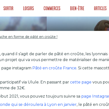
Sortir
Loisirs
Commerces
Bien-être
Articles
uche en forme de pâté en croûte !
eluche en forme d
, quand il s’agit de parler de pâté en croûte, les lyonnai
n projet qui va vous permettre de matérialiser de maniè
la page instagram
Pâté en croûte France
. Si cette mascot
participatif via Ulule. En passant par
cette page
vous pouv
somme de 32€.
ébut 2021, vous pouvez toujours suivre sa
page Instagr
de qui se déroulera à Lyon en janvier
, le pâté en croût