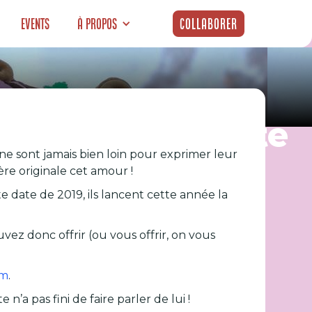
Events
À propos
Collaborer
e pâté en croûte
s ne sont jamais bien loin pour exprimer leur
re originale cet amour !
te date de 2019, ils lancent cette année la
ez donc offrir (ou vous offrir, on vous
am
.
e n’a pas fini de faire parler de lui !