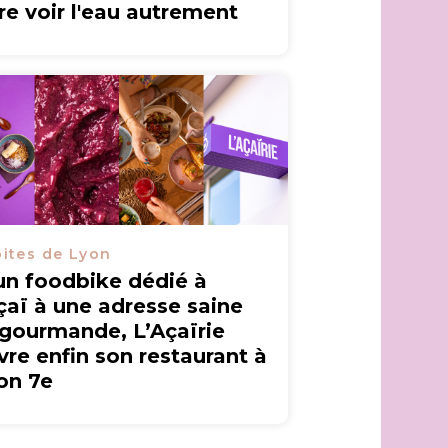
ire voir l'eau autrement
ites de Lyon
un foodbike dédié à
açaï à une adresse saine
 gourmande, L’Açaïrie
vre enfin son restaurant à
on 7e