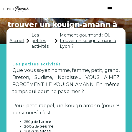
Moment gourmand : Où
trouver un kouign-amann à
Lyon ?
Les
Moment gourmand : Où
Accueil
petites
trouver un kouign-amann à
activités
Lyon ?
Les petites activités
Que vous soyez homme, femme, petit, grand,
Breton, Sudiste, Nordiste… VOUS AIMEZ
FORCÉMENT LE KOUIGN AMANN. En même
temps qui peut ne pas aimer ?
Pour petit rappel, un kouign amann (pour 8
personnes) c’est :
250g de
farine
200g de
beurre
200g de
sucre