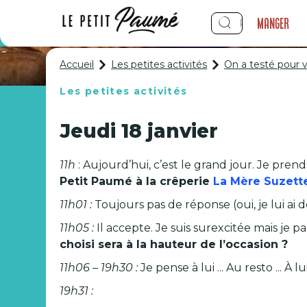
Manger
Accueil
Les petites activités
On a testé pour 
Les petites activités
On a testé
Jeudi 18 janvier
11h
: Aujourd’hui, c’est le grand jour. Je p
Petit Paumé à la crêperie
La Mère Suzett
11h01 :
Toujours pas de réponse (oui, je lui ai
11h05 :
Il accepte. Je suis surexcitée mais je p
choisi sera à la hauteur de l’occasion ?
11h06 – 19h30 :
Je pense à lui ... Au resto ... À lui
19h31 :