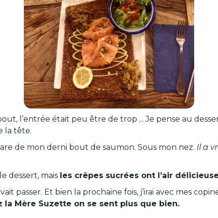
out, l’entrée était peu être de trop ... Je pense au dess
 la tête.
mpare de mon derni bout de saumon. Sous mon nez.
Il a 
le dessert, mais
les crêpes sucrées ont l’air délicieus
t passer. Et bien la prochaine fois, j’irai avec mes copin
 la Mère Suzette on se sent plus que bien.