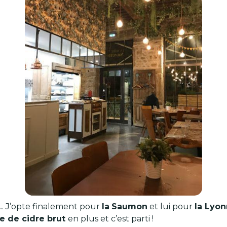
.
.. J’opte finalement pour
la
Saumon
et lui pour
la Lyon
le de cidre brut
en plus et c’est parti !