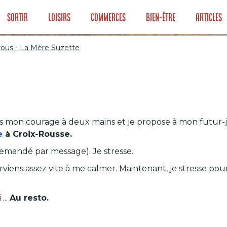
Sortir
Loisirs
Commerces
Bien-être
Articles
vous - La Mère Suzette
 pour vous - La M
rends mon courage à deux mains et je propose à mon fut
e
à Croix-Rousse.
 demandé par message). Je stresse.
arviens assez vite à me calmer. Maintenant, je stresse pou
 ...
Au resto.