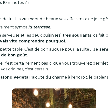
s 10 minutes ? »
de lui. Il a vraiment de beaux yeux. Je sens que je le gê
raiment sympa
la terrasse.
 serveuse et les deux cuisiniers)
très souriants
, ça fait 
e vais vite comprendre pourquoi.
petite table. C’est de bon augure pour la suite ...
Je sen
t
de bon goût.
ce n’est certainement pas ici que vous trouverez des fi
os origines, c'est certain.
lafond végétal
rajoute du charme à l'endroit, le papier p