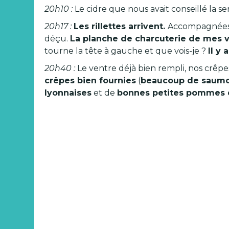
20h10 :
Le cidre que nous avait conseillé la s
20h17 :
Les rillettes arrivent.
Accompagnées d
déçu.
La planche de charcuterie de mes voi
tourne la tête à gauche et que vois-je ?
Il y
20h40 :
Le ventre déjà bien rempli, nos crêpes
crêpes bien fournies
(
beaucoup de saumo
lyonnaises
et de
bonnes petites pommes d