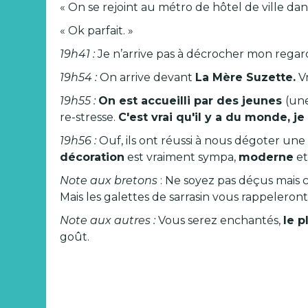
« On se rejoint au métro de hôtel de ville dan
« Ok parfait. »
19h41 :
Je n’arrive pas à décrocher mon regard 
19h54 :
On arrive devant
La Mère Suzette.
V
19h55 :
On est accueilli par des jeunes
(une
re-stresse.
C'est vrai qu'il y a du monde, j
19h56 :
Ouf, ils ont réussi à nous dégoter une 
décoration
est vraiment sympa,
moderne
e
Note aux bretons
: Ne soyez pas déçus mais 
Mais les galettes de sarrasin vous rappeleront v
Note aux autres :
Vous serez enchantés,
le p
goût.