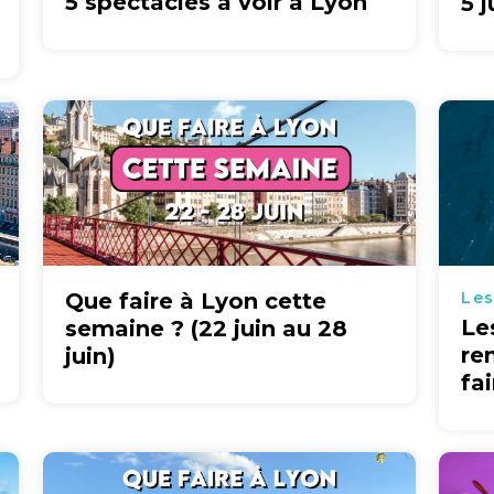
5 spectacles à voir à Lyon
5 j
Que faire à Lyon cette
Les
Le
semaine ? (22 juin au 28
re
juin)
fa