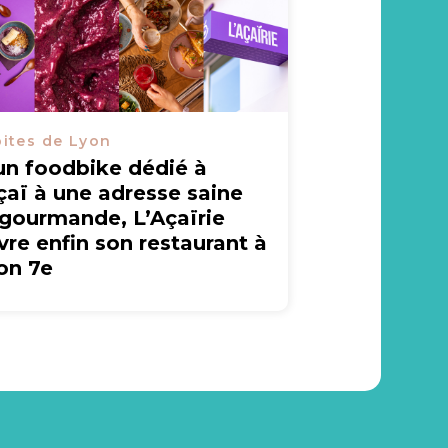
ites de Lyon
un foodbike dédié à
açaï à une adresse saine
 gourmande, L’Açaïrie
vre enfin son restaurant à
on 7e