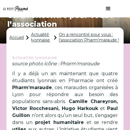
On a rencontré pour vous :
l’association
Pharm’maraude !
Actualité
On a rencontré pour vous :
Accueil
lyonnaise
l’association Pharm’maraude !
Actualité lyonnaise
source photo icône : Pharm'maraude
Il y a déjà un an maintenant que quatre
étudiants lyonnais en Pharmacie ont créé
Pharm’maraude
, ces maraudes organisées à
Lyon pour répondre aux besoin des
populations sans-abris.
Camille Chareyron,
Victor Rocchesani, Hugo Harkouk
et
Paul
Guillon
n’ont alors qu’un seul but, s’engager
dans un
projet humanitaire
et se rendre
utiles
aux autres. L’initiative étudiante vient