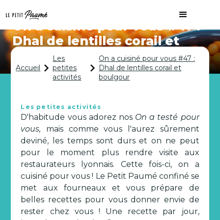
On a cuisiné pour vous #47 :
Dhal de lentilles corail et
boulgour
Les
On a cuisiné pour vous #47 :
Accueil
petites
Dhal de lentilles corail et
activités
boulgour
Les petites activités
D'habitude vous adorez nos
On a testé pour
vous,
mais comme vous l'aurez sûrement
deviné, les temps sont durs et on ne peut
pour le moment plus rendre visite aux
restaurateurs lyonnais. Cette fois-ci, on a
cuisiné pour vous ! Le Petit Paumé confiné se
met aux fourneaux et vous prépare de
belles recettes pour vous donner envie de
rester chez vous ! Une recette par jour,