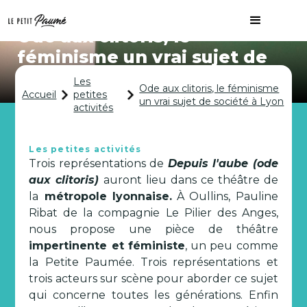
Ode aux clitoris, le
féminisme un vrai sujet de
société à Lyon
Les
Ode aux clitoris, le féminisme
Accueil
petites
un vrai sujet de société à Lyon
activités
Les petites activités
Trois représentations de
Depuis l'aube (ode
aux clitoris)
auront lieu dans ce théâtre de
la
métropole lyonnaise.
À Oullins, Pauline
Ribat de la compagnie Le Pilier des Anges,
nous propose une pièce de théâtre
impertinente et féministe
, un peu comme
la Petite Paumée. Trois représentations et
trois acteurs sur scène pour aborder ce sujet
qui concerne toutes les générations. Enfin