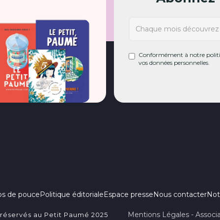
Conformément à notre politiq
vos données personnelles.
ps de pouce
Politique éditoriale
Espace presse
Nous contacter
Not
Mentions Légales - Associa
 réservés au Petit Paumé 2025