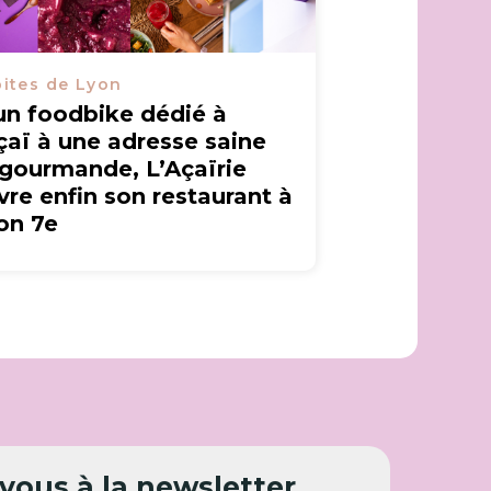
ites de Lyon
un foodbike dédié à
açaï à une adresse saine
 gourmande, L’Açaïrie
vre enfin son restaurant à
on 7e
ous à la newsletter