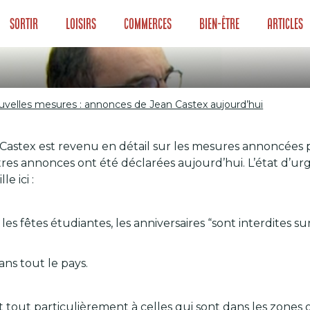
Sortir
Loisirs
Commerces
Bien-être
Articles
ouvelles mesures : annonces de Jean Castex aujourd’hui
 nouvelles mesure
n Castex est revenu en détail sur les mesures annoncées 
ourd’hui
res annonces ont été déclarées aujourd’hui. L’état d’urg
e ici :
es fêtes étudiantes, les anniversaires “sont interdites su
ans tout le pays.
t tout particulièrement à celles qui sont dans les zones 