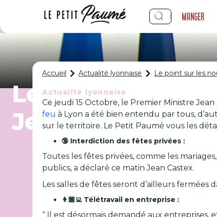
Manger
Accueil
Actualité lyonnaise
Le point sur les n
Le point sur les
Actualité lyonnaise
Ce jeudi 15 Octobre, le Premier Ministre Jea
Jean Castex auj
feu
à Lyon a été bien entendu par tous, d’aut
sur le territoire. Le Petit Paumé vous les détaill
🔞 Interdiction des fêtes privées :
Toutes les fêtes privées, comme les mariages, l
publics, a déclaré ce matin Jean Castex.
Les salles de fêtes seront d’ailleurs fermées d
👩🏾‍💻 Télétravail en entreprise :
“ Il est désormais demandé aux entreprises, e