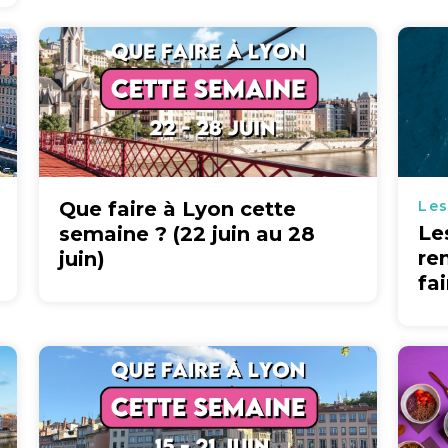
Que faire à Lyon cette
Les
Le
semaine ? (22 juin au 28
re
juin)
fa