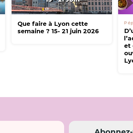
Que faire à Lyon cette
Pép
D’
semaine ? 15- 21 juin 2026
l’
et
ou
Ly
Abonnez-v