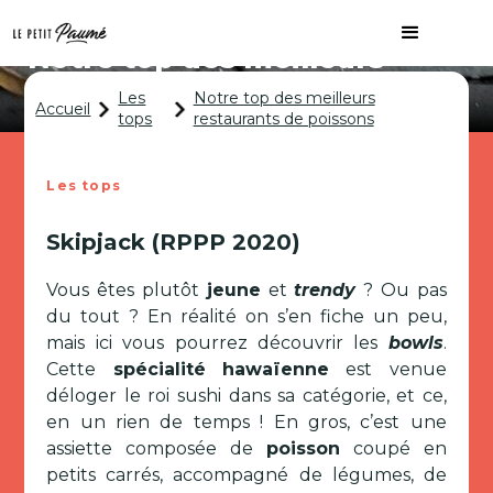
Notre top des meilleurs
restaurants de poissons
Les
Notre top des meilleurs
Accueil
tops
restaurants de poissons
Les tops
Skipjack (RPPP 2020)
Vous êtes plutôt
jeune
et
trendy
? Ou pas
du tout ? En réalité on s’en fiche un peu,
mais ici vous pourrez découvrir les
bowls
.
Cette
spécialité
hawaïenne
est venue
déloger le roi sushi dans sa catégorie, et ce,
en un rien de temps ! En gros, c’est une
assiette composée de
poisson
coupé en
petits carrés, accompagné de légumes, de