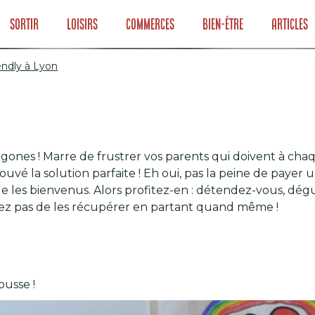
Sortir
Loisirs
Commerces
Bien-être
Articles
iendly à Lyon
fés kids friendly
 gones ! Marre de frustrer vos parents qui doivent à ch
vé la solution parfaite ! Eh oui, pas la peine de payer un
ue les bienvenus. Alors profitez-en : détendez-vous, dé
liez pas de les récupérer en partant quand même !
ousse !