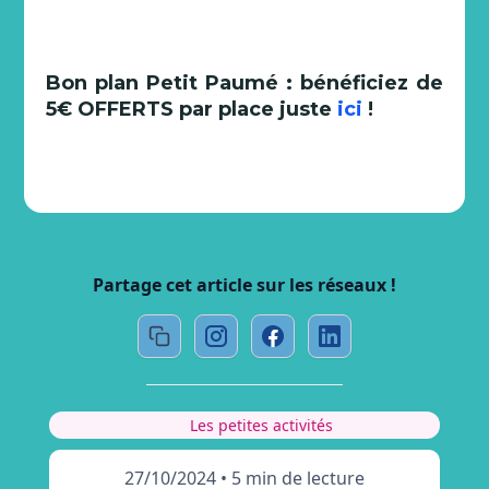
Bon plan Petit Paumé : bénéficiez de
5€ OFFERTS par place juste
ici
!
Partage cet article sur les réseaux !
Les petites activités
27/10/2024
•
5 min de lecture