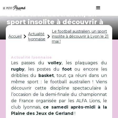
Le football australien, un
sport insolite à découvrir à
Lyon le 21 mai !
Le football australien, un sport
Actualité
Accueil
insolite à découvrir à Lyon le 21
lyonnaise
mai !
Actualité lyonnaise
Les passes du
volley
, les plaquages du
rugby
, les postes du
foot
ou encore les
dribbles du
basket
, tout ça réuni dans un
même sport : le football australien ! Viens
découvrir cette discipline spectaculaire à
l’occasion de la demi-finale du championnat
de France organisée par les ALFA Lions, le
club lyonnais,
ce samedi après-midi à la
Plaine des Jeux de Gerland
!