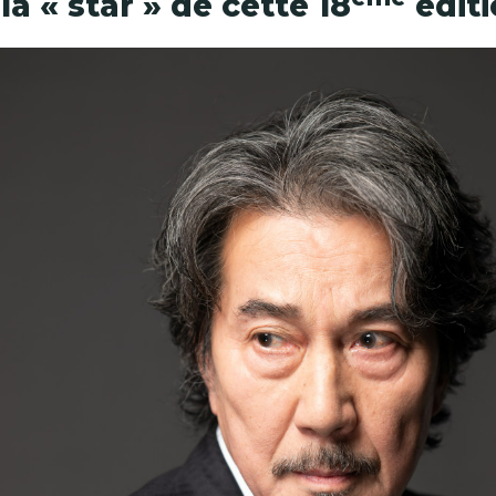
a « star » de cette 18
édit