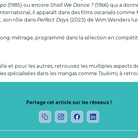
opo
(1985) ou encore
Shall We Dance ?
(1966) qui a donné
international, il apparaît dans des films oscarisés comm
, son rôle dans
Perfect Days
(2023) de Wim Wenders lui a
r long-métrage, programmé dans la sélection en compétiti
le et pour les autres, retrouvez les multiples aspects de
iries spécialisées dans les mangas comme
Tsukimi,
à retro
Partage cet article sur les réseaux !