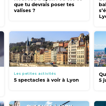
que tu devrais poser tes
ba
valises ?
s’
Ly
Les petites activités
Qu
5 spectacles à voir à Lyon
5 j