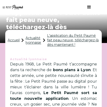
L'application du Petit Paumé
fait peau neuve,
téléchargez-là dès
maintenant !
L'application du Petit Paumé
Actualité
Accueil
fait peau neuve, téléchargez-là
lyonnaise
dès maintenant !
Actualité lyonnaise
Depuis 1968, Le Petit Paumé t’accompagne
dans ta recherche de
bons plans à Lyon
. Et
cette année, une petite nouveauté s’invite à
la fête : Le Petit Paumé passe au digital pour
mieux t’éclairer dans la ville lumière ! Tu
l’auras compris,
Le Petit Paumé sort sa
toute nouvelle application
. Un estomac
creux, un gosier sec, une journée vide ? Ne