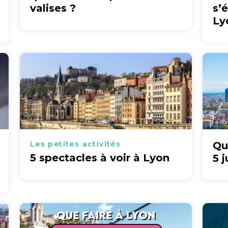
valises ?
s’
Ly
Les petites activités
Qu
5 spectacles à voir à Lyon
5 j