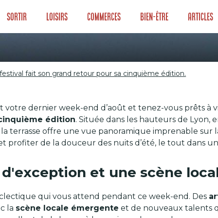
Sortir
Loisirs
Commerces
Bien-être
Articles
estival fait son grand retour pour sa cinquième édition.
 festival fait son
 votre dernier week-end d’août et tenez-vous prêts à viv
e édition.
cinquième édition
. Située dans les hauteurs de Lyon, e
, la terrasse offre une vue panoramique imprenable sur la 
 et profiter de la douceur des nuits d’été, le tout dan
 d'exception et une scène loca
éclectique qui vous attend pendant ce week-end. Des
ar
ec la
scène locale émergente
et de nouveaux talents q