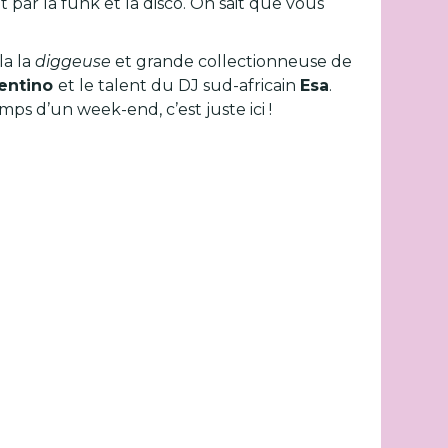
par la funk et la disco. On sait que vous
la la
diggeuse
et grande collectionneuse de
lentino
et le talent du DJ sud-africain
Esa
.
s d’un week-end, c’est juste ici !