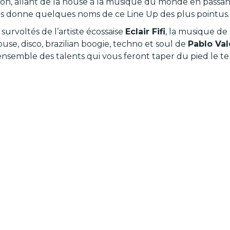
on, allant de la house à la musique du monde en passant 
us donne quelques noms de ce Line Up des plus pointus.
survoltés de l’artiste écossaise
Eclair Fifi
, la musique de 
ouse, disco, brazilian boogie, techno et soul de
Pablo Va
semble des talents qui vous feront taper du pied le temp