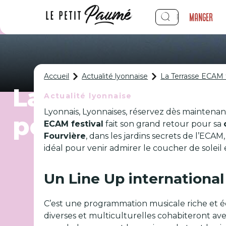
Manger
Accueil
Actualité lyonnaise
La Terrasse ECAM f
La Terrasse ECAM
Actualité lyonnaise
Lyonnais, Lyonnaises, réservez dès maintenant
pour sa cinquièm
ECAM festival
fait son grand retour pour sa
Fourvière
, dans les jardins secrets de l’ECAM
idéal pour venir admirer le coucher de soleil
Un Line Up international
C’est une programmation musicale riche et 
diverses et multiculturelles cohabiteront av