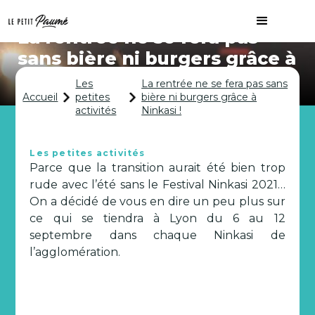
La rentrée ne se fera pas
sans bière ni burgers grâce à
Ninkasi !
Les
La rentrée ne se fera pas sans
Accueil
petites
bière ni burgers grâce à
activités
Ninkasi !
Les petites activités
Parce que la transition aurait été bien trop
rude avec l’été sans le Festival Ninkasi 2021…
On a décidé de vous en dire un peu plus sur
ce qui se tiendra à Lyon du 6 au 12
septembre dans chaque Ninkasi de
l’agglomération.