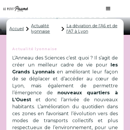
La déviation de l’A6 et de
l’A7 à Lyon
Actualité
La déviation de l’A6 et de
Accueil
lyonnaise
l’A7 à Lyon
Actualité lyonnaise
L’Anneau des Sciences c’est quoi ? Il s’agit de
créer un meilleur cadre de vie pour
les
Grands Lyonnais
en améliorant leur façon
de se déplacer et d’accéder au cœur de
Lyon, mais également de permettre
l’émergence de
nouveaux quartiers à
L’Ouest
et donc l’arrivée de nouveaux
habitants. L’amélioration du quotidien dans
ces zones en favorisant l’évolution vers des
modes de transports collectifs et plus
respectueux de l’environnement, pour une