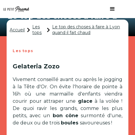
Le top des choses à faire à
Lyon quand il fait chaud
Les
Le top des choses à faire à Lyon
Accueil
tops
quand il fait chaud
Les tops
Gelateria Zozo
Vivement conseillé avant ou après le jogging
à la Tête d'Or. On évite l'horaire de pointe à
16h où une marmaille d'enfants viendra
courir pour attraper une
glace
à la volée !
De quoi ravir les grands, comme les plus
petits, avec un
bon cône
surmonté d'une,
de deux ou de trois
boules
savoureuses !