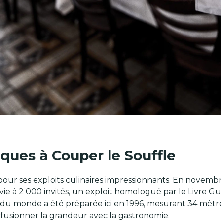
ues à Couper le Souffle
our ses exploits culinaires impressionnants. En novembre
vie à 2 000 invités, un exploit homologué par le Livre Gui
 du monde a été préparée ici en 1996, mesurant 34 mètre
 à fusionner la grandeur avec la gastronomie.