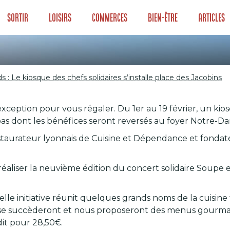
Sortir
Loisirs
Commerces
Bien-être
Articles
 : Le kiosque des chefs solidaires s’installe place des Jacobins
nds : Le kiosque 
eption pour vous régaler. Du 1er au 19 février, un kiosqu
alle place des Jac
as dont les bénéfices seront reversés au foyer Notre-Da
estaurateur lyonnais de Cuisine et Dépendance et fondateu
e réaliser la neuvième édition du concert solidaire Soupe
le initiative réunit quelques grands noms de la cuisine
, se succèderont et nous proposeront des menus gourma
dit pour 28,50€.