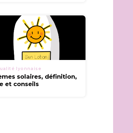
ualité lyonnaise
èmes solaires, définition,
le et conseils