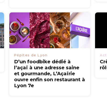
Pépites de Lyon
Act
D’un foodbike dédié à
Cr
l’açaï à une adresse saine
rô
et gourmande, L’Açaïrie
ouvre enfin son restaurant à
Lyon 7e