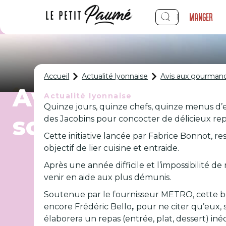
Manger
Accueil
Actualité lyonnaise
Avis aux gourmands
Avis aux gourma
Actualité lyonnaise
Quinze jours, quinze chefs, quinze menus d’exc
solidaires s’inst
des Jacobins pour concocter de délicieux rep
Cette initiative lancée par Fabrice Bonnot, r
objectif de lier cuisine et entraide.
Après une année difficile et l’impossibilité d
venir en aide aux plus démunis.
Soutenue par le fournisseur METRO, cette bel
encore Frédéric Bello
,
pour ne citer qu’eux
élaborera un repas (entrée, plat, dessert) iné