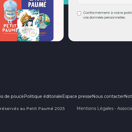
Conformément à notre politiq
vos données personnelles.
ps de pouce
Politique éditoriale
Espace presse
Nous contacter
Not
Mentions Légales - Associa
 réservés au Petit Paumé 2025