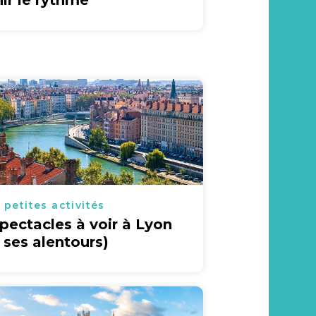
nir le rythme
 petites activités
spectacles à voir à Lyon
t ses alentours)