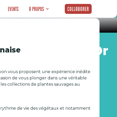
Events
À propos
Collaborer
 de la Tête d’Or
nnaise
e Lyon vous proposent une expérience inédite
occasion de vous plonger dans une véritable
les collections de plantes sauvages au
 le rythme de vie des végétaux et notamment