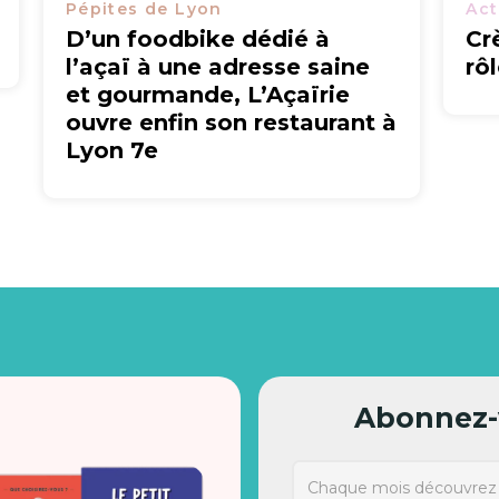
Pépites de Lyon
Act
D’un foodbike dédié à
Cr
l’açaï à une adresse saine
rô
et gourmande, L’Açaïrie
ouvre enfin son restaurant à
Lyon 7e
Abonnez-v